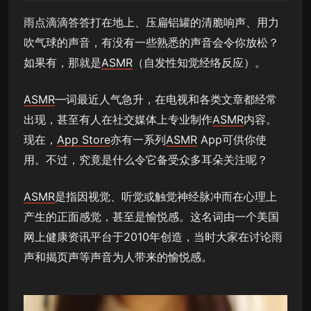
雨点滴滴答答打在地上、压扁铝罐的清脆响声、用力
吹气球的声音，有没有一些熟悉的声音会令你放松？
如果有，那就是
ASMR
（自发性知觉经络反应）。
ASMR
—词最近人气急升，在电视和各类文章都经常
出现，甚至有人在社交媒体上专业制作
ASMR
内容。
现在，
App Store
亦有一系列
ASMR
App可供你使
用。不过，究竟是什么令它备受众多耳朵关注呢？
ASMR
是指因视觉、听觉或触觉神经脉冲而在心理上
产生的正面感觉，甚至是愉悦感。这名词由一个美国
网上健康资讯平台于2010年创造，当时大家在讨论雨
声和揭页声等声音为人带来的愉悦感。