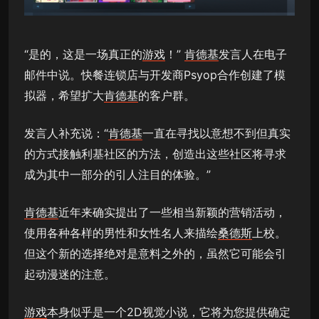
“是的，这是一场真正的
游戏
！”
肯德基
发言人在电子
邮件中说。快餐连锁店与开发商Psyop合作创建了模
拟器，希望扩大
肯德基
的客户群。
发言人补充说：“
肯德基
一直在寻找以意想不到但真实
的方式接触利基社区的方法，创造出这些社区将寻求
成为其中一部分的引人注目的体验。”
肯德基
近年来确实提出了一些相当新颖的营销活动，
使用各种各样的男性和女性名人来描绘
桑德斯
上校。
但这个新的选择绝对是意料之外的，虽然它可能会引
起动漫迷的注意。
游戏
本身似乎是一个2D视觉小说，它将为您提供确定