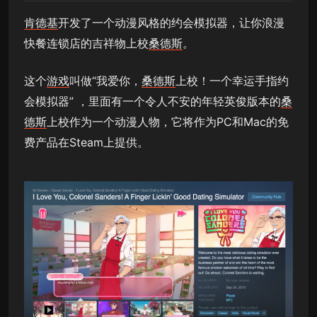
肯德基
开发了一个动漫风格的约会模拟器，让你浪漫
快餐连锁店的吉祥物上校
桑德斯
。
这个
游戏
叫做“我爱你，
桑德斯
上校！一个幸运手指约
会模拟器” ，里面有一个令人不安的年轻英俊版本的
桑
德斯
上校作为一个动漫人物，它将作为PC和Mac的免
费产品在Steam上提供。