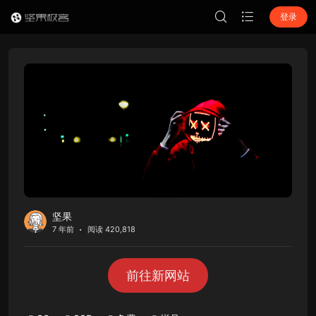
登录
坚果
7 年前
阅读 420,818
前往新网站