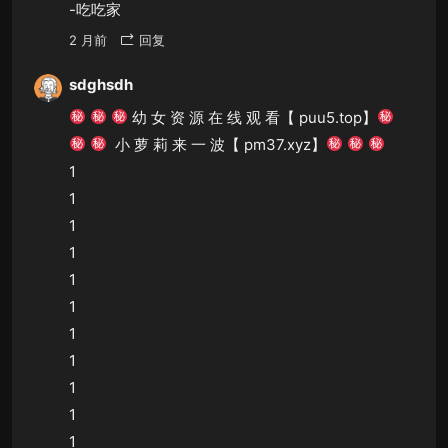
-吃吃家
2 月前
回复
sdghsdh
幼 女 资 源 在 线 观 看【 puu5.top】
小 萝 莉 来 一 波【 pm37.xyz】
1
1
1
1
1
1
1
1
1
1
1