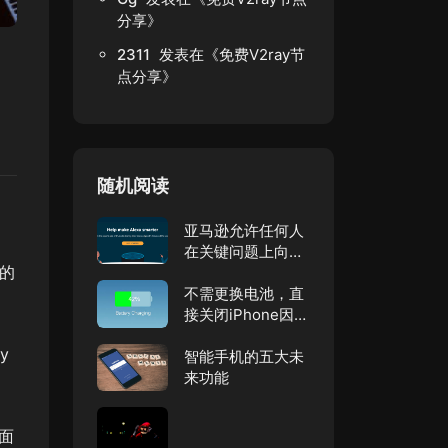
分享
》
2311
发表在《
免费V2ray节
点分享
》
随机阅读
亚马逊允许任何人
在关键问题上向
 的
Alexa提供答案！
不需更换电池，直
接关闭iPhone因电
池老化后的CPU降
y
频代码！
智能手机的五大未
来功能
方面