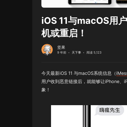
iOS 11与macO
机或重启！
坚果
9 年前
天下事
阅读 5,123
今天最新iOS 11 与macOS系统信息（
iMes
用户收到恶意链接后，就能够让iPhone、iPa
象！