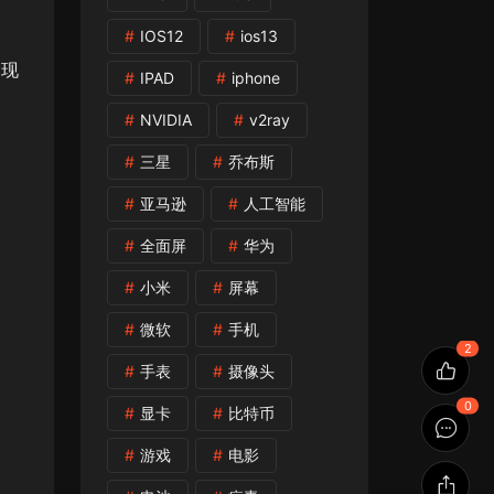
IOS12
ios13
出现
IPAD
iphone
NVIDIA
v2ray
三星
乔布斯
亚马逊
人工智能
全面屏
华为
小米
屏幕
微软
手机
2
手表
摄像头
0
显卡
比特币
游戏
电影