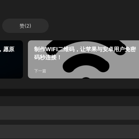
赞(
2
)
剑，愿原
制作WIFI二维码，让苹果与安卓用户免密
码秒连接！
下一篇