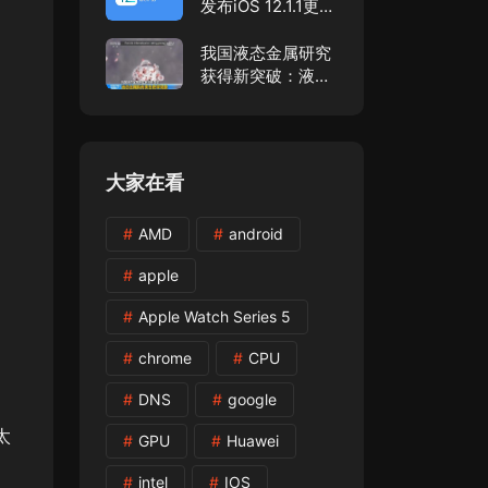
发布iOS 12.1.1更
新！
我国液态金属研究
获得新突破：液态
金属具有类生物学
现
大家在看
AMD
android
apple
Apple Watch Series 5
chrome
CPU
DNS
google
，
太
GPU
Huawei
intel
IOS