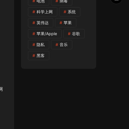
电池
病毒
科学上网
系统
英伟达
苹果
苹果/Apple
谷歌
隐私
音乐
黑客
网