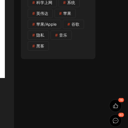
科学上网
系统
英伟达
苹果
苹果/Apple
谷歌
隐私
音乐
黑客
16
40