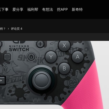
天下事
爱分享
福利帮
有想法
挖APP
新奇特
›
手柄？
评论页 4