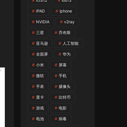
IOS12
ios13
IPAD
iphone
NVIDIA
v2ray
三星
乔布斯
亚马逊
人工智能
全面屏
华为
小米
屏幕
微软
手机
手表
摄像头
显卡
比特币
游戏
电影
电池
病毒