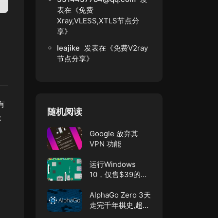
表在《
免费
Xray,VLESS,XTLS节点分
享
》
leajike
发表在《
免费V2ray
节点分享
》
有
随机阅读
你
Google 放弃其
VPN 功能
运行Windows
10，仅售$39的
Rock Pi X开发
板！
AlphaGo Zero 3天
走完千年棋史,超越
人类 击败AlphaGo