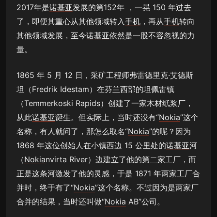
2017年是
诺基亚
发展的第152年 ，一晃 150 年过去
了，即便其重心从其他领域转入
手机
，再从
手机
转向
其他领域发展，至今
诺基亚
依然是一股不容忽视的力
量。
1865 年 5 月 12 日，采矿工程师弗雷德里克·艾德斯
坦（Fredrik Idestam）在芬兰西部的坦佩雷镇
（Temmerkoski Rapids）创建了一家木材纸浆厂，
从此
诺基亚
诞生。但实际上，当时还没有“
Nokia
”这个
名称，有人就问了，那怎么取名“
Nokia
”的呢？因为
1868 年这位创始人在小镇西边 15 公里处的
诺基亚
河
（
Nokia
nvirta River）边建立了他的第二家工厂，而
正是这条河激发了他的灵感，于是 1871 年两家工厂合
并时，终于有了“
Nokia
”这个名称。不过因为是两家厂
合并的结果，当时还叫做“
Nokia
AB”公司。