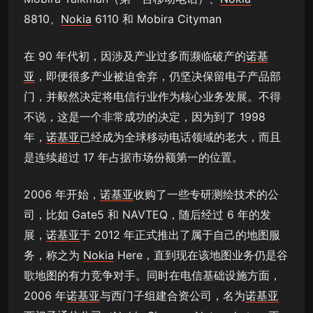
8810、
Nokia
6110 和 Mobira Cityman
在 90 年代初，因涉及产业过多而濒临破产的
诺基
亚
，即便很多产业被迫舍弃，仍坚决保留电子产品部
门，并毅然决定将电信行业作为核心业务发展。不得
不说，这是一个非常成功的决定，因为到了 1998
年，
诺基亚
已经成为全球移动电话领域的老大，而且
是连续超过 17 年占据市场份额第一的位置。
2006 年开始，
诺基亚
收购了一些专研测绘技术的公
司，比如 Gate5 和 NAVTEQ，随后经过 6 年的发
展，
诺基亚
于 2012 年正式推出了属于自己的地图服
务，称之为
Nokia
Here，直到现在该地图业务仍是谷
歌地图的有力竞争对手。同时在电信基础设施方面，
2006 年
诺基亚
与西门子组建合资公司，名为
诺基亚