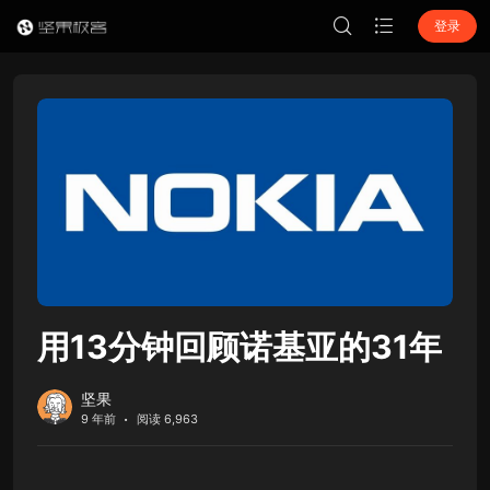
登录
用13分钟回顾诺基亚的31年
坚果
9 年前
阅读 6,963