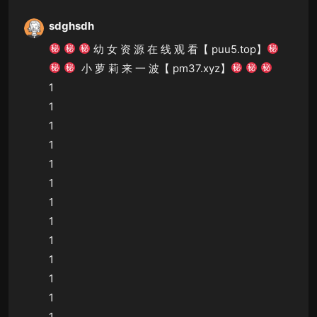
sdghsdh
幼 女 资 源 在 线 观 看【 puu5.top】
小 萝 莉 来 一 波【 pm37.xyz】
1
1
1
1
1
1
1
1
1
1
1
1
1