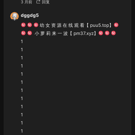
3 月前
回复
dggdg5
幼 女 资 源 在 线 观 看【 puu5.top】
小 萝 莉 来 一 波【 pm37.xyz】
1
1
1
1
1
1
1
1
1
1
1
1