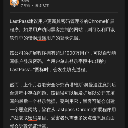
坚果
7 年前
阅读 7,711
LastPass
建议用户更新其
密码
管理器的Chrome扩展
程序。如果用户访问黑客控制的网站，则可以利用该
软件中的错误
泄露
用户的登录凭据。
该公司的扩展程序拥有超过1000万用户，可以自动填
写帐户登录
密码
。当用户单击登录字段中出现的
LastPass
“...”图标时，会发生填充过程。
然而，上个月谷歌安全研究员塔维斯·奥曼迪注意到后
台进程中存在问题。该错误可以触发扩展以公开其填
写的最后一个登录凭据。要利用它，黑客可能会创建
一个恶意网站，旨在从Lastpass Chrome扩展程序用
户处获取
密码
条目。受害者只需要多次点击恶意页面
就会导致凭证
泄露
。