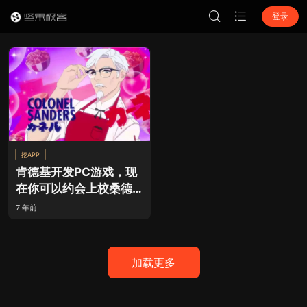
登录
挖APP
肯德基开发PC游戏，现
在你可以约会上校桑德
斯！
7 年前
加载更多