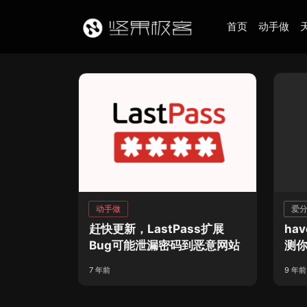
首页
动手做
动手做
爱
赶快更新，LastPass扩展
hav
Bug可能泄漏密码到恶意网站
测
7 年前
9 年前