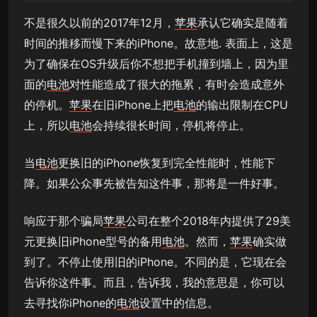
不是很久以前的2017年12月，
苹果
承认它确实是随着
时间的推移而慢下来的iPhone。故意地. 表面上，这是
为了确保在OS升级后你不想把手机撞到墙上，因为里
面的
电池
对性能造成了很大的拖累，有时会造成意外
的停机。
苹果
在旧iPhone上把
电池
的输出限制在CPU
上，所以
电池
会持续很长时间，停机将停止。
当
电池
更换旧的iPhone恢复到完全性能时，性能下
降。如果公众事先被告知这件事，那将是一件好事。
响应于那个骗局
苹果
公司在整个2018年内提供了29美
元更换旧iPhone型号的备用
电池
。然而，
苹果
确实做
到了。不停止使用旧的iPhone。不同的是，它现在会
告诉你这件事。而且，告诉我，我的意思是，你可以
去寻找你iPhone的
电池
设置中的信息。