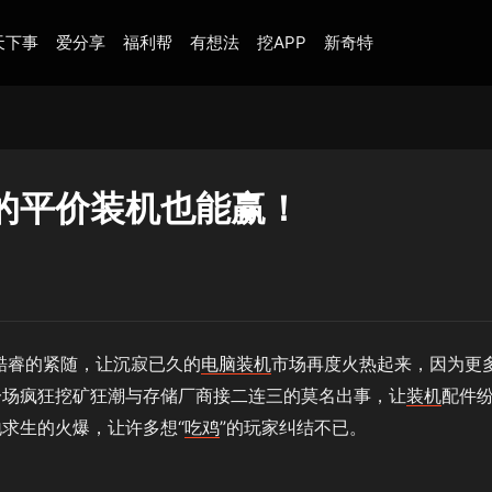
天下事
爱分享
福利帮
有想法
挖APP
新奇特
的平价装机也能赢！
酷睿的紧随，让沉寂已久的
电脑
装机
市场再度火热起来，因为更
一场疯狂挖矿狂潮与存储厂商接二连三的莫名出事，让
装机
配件
求生的火爆，让许多想“
吃鸡
”的玩家纠结不已。