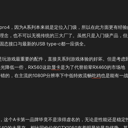
 pro4，因为A系列本来就是定位入门级，所以在此方面更有经验
的理念，也不可以无视传统的三大厂了。虽然只是入门级产品，但
态接口与最新的USB type-c都一应俱全。
是玩游戏最重要的配件，直接关系到游戏体验的好坏。但是考虑
光降低一些，RX560这款
显卡
是为了代替前辈RX460的市场地
错的，在主流的1080P分辨率下中低特效流畅
吃鸡
也是能有一
，这个A卡第一品牌毕竟不是浪得虚名的，无论是性能还是稳定
有4G的大显存，相比同价位的GTX1050有着明显的显存优势，