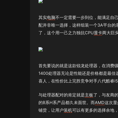
其实
电脑
不一定需要一步到位，能满足自己
配并非唯一选择，这样组装一个3A平台的
了，这个用一己之力独抗CPU
显卡
两大巨
首先要说的就是这款锐龙处理器，在消费级市
1400处理器无论是性能还是价格都是最佳
喜人，在性价比上完胜竞争对手八代酷睿i
与处理器配对的肯定就是
主板
了，与友商的
的B系H系产品都久未面世。而
AMD
这次显
铺货，让用户
装机
可以有更多的选择余地