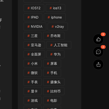
IOS12
ios13
IPAD
iphone
存
接
NVIDIA
v2ray
5
三星
乔布斯
亚马逊
人工智能
2
全面屏
华为
小米
屏幕
也
微软
手机
手表
摄像头
游
显卡
比特币
的
游戏
电影