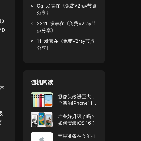
Gg
发表在《
免费V2ray节点
分享
》
”顶
2311
发表在《
免费V2ray节
MD
点分享
》
11
发表在《
免费V2ray节点
分享
》
随机阅读
常
摄像头改进巨大，
全新的iPhone11系
列！
级
准备好升级了吗？
面
如何安装iOS 16？
苹果准备在今年推