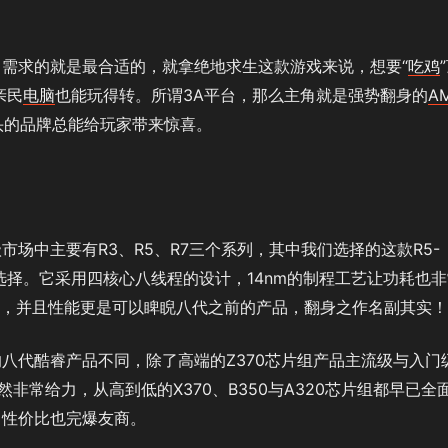
需求的就是最合适的，就拿绝地求生这款游戏来说，想要“
吃鸡
亲民
电脑
也能玩得转。所谓3A平台，那么主角就是强势翻身的
A
头的品牌总能给玩家带来惊喜。
场中主要有R3、R5、R7三个系列，其中我们选择的这款R5-
选择。它采用四核心八线程的设计，14nm的制程工艺让功耗也非
5，并且性能更是可以睥睨八代之前的产品，翻身之作名副其实！
八代酷睿产品不同，除了高端的Z370芯片组产品主流级与入门
然非常给力，从高到低的X370、B350与A320芯片组都早已全
，性价比也完爆友商。