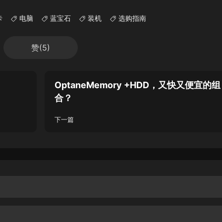
卡
电脑
蓝宝石
装机
选购指南
赞(
5
)
OptaneMemory +HDD，又快又便宜的组
合？
下一篇