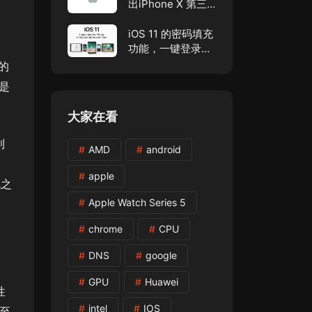
出iPhone X 第三
款颜色版「腮红
金」，代号D21A
iOS 11 的密码填充
功能，一键登录真
方便！
的
是
大家在看
到
AMD
android
apple
战之
Apple Watch Series 5
chrome
CPU
DNS
google
GPU
Huawei
性
intel
IOS
甚至