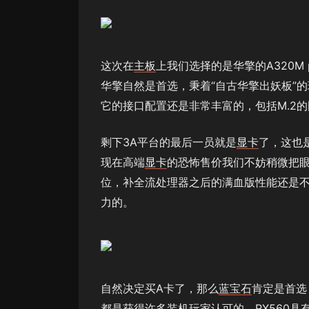
这次在
主板
上我们选择的是华擎的A320M
华擎自然是首选，秉着“自古华擎出妖板”
它的接口配置还是非常丰富的，包括M.2的固
剩下3A平台的最后一员就是
显卡
了，这也
现在高端
显卡
的恐怖售价我们不妨稍微把眼
位，补全流处理器之后的满血版性能还是不
力的。
自然决定买A卡了，那么
蓝宝石
肯定是首选
都是获得许多
装机
玩家认可的。RX560具