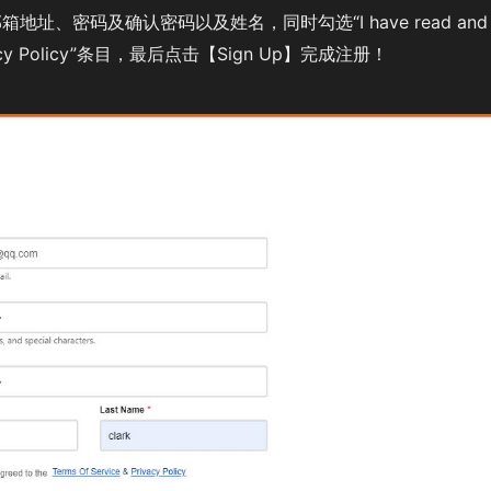
、密码及确认密码以及姓名，同时勾选“I have read and
& Privacy Policy”条目，最后点击【Sign Up】完成注册！