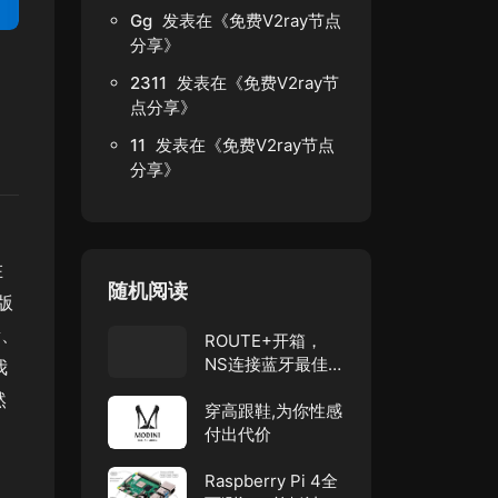
Gg
发表在《
免费V2ray节点
分享
》
2311
发表在《
免费V2ray节
点分享
》
11
发表在《
免费V2ray节点
分享
》
在
随机阅读
版
新、
ROUTE+开箱，
NS连接蓝牙最佳方
我
案！
然
穿高跟鞋,为你性感
付出代价
Raspberry Pi 4全