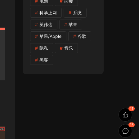
电池
病毒
科学上网
系统
英伟达
苹果
苹果/Apple
谷歌
隐私
音乐
黑客
11
25