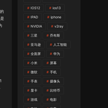
IOS12
ios13
活的
IPAD
iphone
但是
为
NVIDIA
v2ray
三星
乔布斯
亚马逊
人工智能
全面屏
华为
小米
屏幕
微软
手机
1
手表
摄像头
终
显卡
比特币
游戏
电影