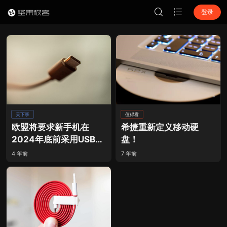
登录
天下事
值得看
欧盟将要求新手机在
希捷重新定义移动硬
2024年底前采用USB-
盘！
C！
4 年前
7 年前