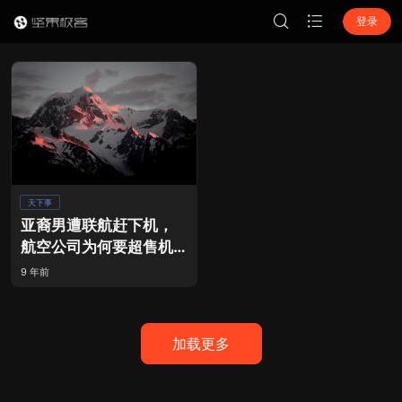
登录
天下事
亚裔男遭联航赶下机，
航空公司为何要超售机
票？
9 年前
加载更多