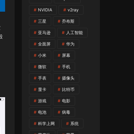
NVIDIA
v2ray
三星
乔布斯
家
亚马逊
人工智能
股
全面屏
华为
小米
屏幕
微软
手机
手表
摄像头
显卡
比特币
游戏
电影
电池
病毒
科学上网
系统