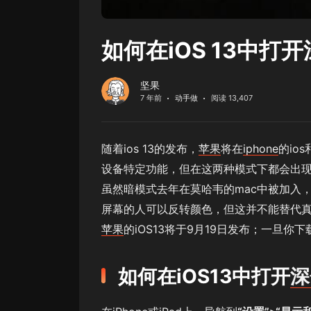
如何在iOS 13中打
坚果
7 年前
动手做
阅读 13,407
随着ios 13的发布，
苹果
将在
iphone
的io
设备特定功能，但在这两种模式下都会出
虽然暗模式去年在莫哈韦的mac中被加入
屏幕的人可以反转颜色，但这并不能替代
苹果
的iOS13将于9月19日发布；一旦
如何在iOS13中打开
深