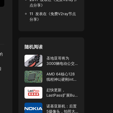
点分享
》
11
发表在《
免费V2ray节点
分享
》
随机阅读
的
圣地亚哥将为
3000辆电动公交
暗
车、卡车建造充电
站！
AMD 64核心128
线程神U,硬刚intel
！
赶快更新，
LastPass扩展Bug
可能泄漏密码到恶
意网站
诺基亚新机：后置
5摄像头，拍照大