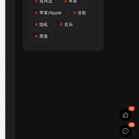
英伟达
苹果
苹果/Apple
谷歌
隐私
音乐
黑客
0
26