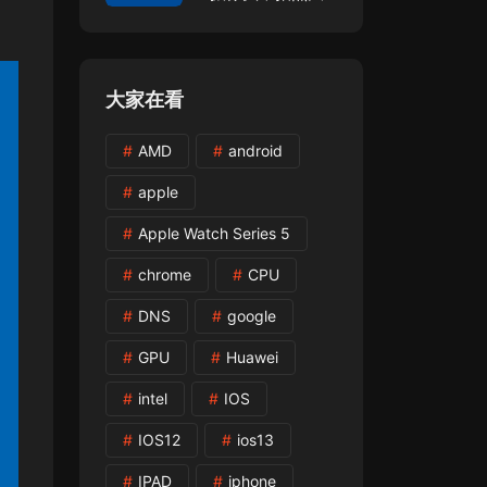
升级！
大家在看
AMD
android
apple
Apple Watch Series 5
chrome
CPU
DNS
google
GPU
Huawei
intel
IOS
IOS12
ios13
IPAD
iphone