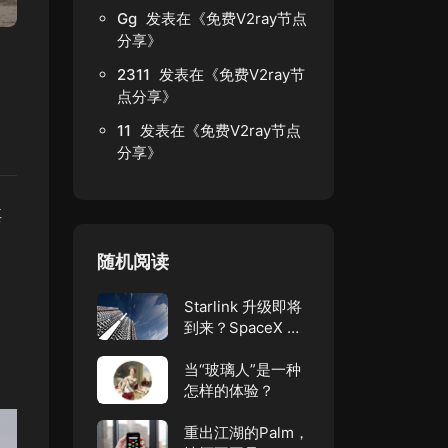
Gg
发表在《
免费V2ray节点
分享
》
2311
发表在《
免费V2ray节
点分享
》
11
发表在《
免费V2ray节点
分享
》
其
随机阅读
，
Starlink 升级即将
到来？SpaceX 申
请请求为 29,888
颗卫星分配频谱。
当“玻璃人”是一种
怎样的体验？
重出江湖的Palm，