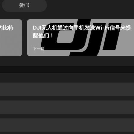
赞(
1
)
整的比特
DJI无人机通过向手机发送Wi-Fi信号来提
醒他们！
下一篇