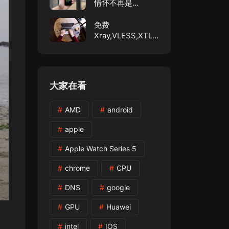
情怀不再是
WebOS？
免费
Xray,VLESS,XTLS
节点分享
大家在看
AMD
android
apple
Apple Watch Series 5
chrome
CPU
DNS
google
GPU
Huawei
intel
IOS