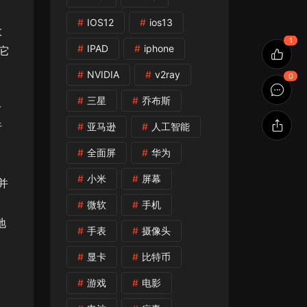
IOS12
ios13
大
1
IPAD
iphone
，它
NVIDIA
v2ray
0
三星
乔布斯
分
行
亚马逊
人工智能
全面屏
华为
小米
屏幕
并
。
微软
手机
地
手表
摄像头
显卡
比特币
游戏
电影