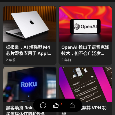
据报道，AI 增强型 M4
OpenAI 推出了语音克隆
芯片即将应用于 Apple
技术，但不会广泛发
的整个 Mac 产品线。
布。
2 年前
2 年前
2
黑客劫持 Roku 账户以购
Google 放弃其 VPN 功
买流媒体订阅和设备
能